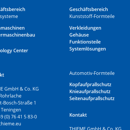
äftsbereich
Geschäftsbereich
systeme
Kunststoff-Formteile
nmaschinen
Verkleidungen
ermaschinenbau
Gehäuse
Funktionsteile
Systemlösungen
ology Center
Automotiv-Formteile
kt
Kopfaufprallschutz
E GmbH & Co. KG
Knieaufprallschutz
Rohrlache
Seitenaufprallschutz
t-Bosch-Straße 1
 Teningen
Kontakt
49 (0) 76 41 5 83-0
thieme.eu
THIEME GmbH & Co. KG