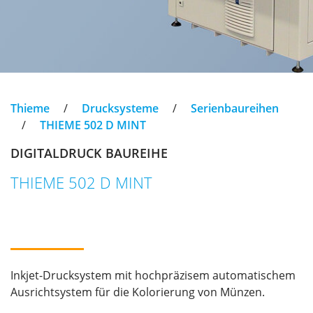
Thieme
/
Drucksysteme
/
Serienbaureihen
/
THIEME 502 D MINT
DIGITALDRUCK BAUREIHE
THIEME 502 D MINT
Inkjet-Drucksystem mit hochpräzisem automatischem
Ausrichtsystem für die Kolorierung von Münzen.