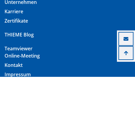
Unternehmen
Karriere
Zertifikate
THIEME Blog
Teamviewer
Online-Meeting
Kontakt
Impressum
Datenschutz
Download Lieferungs- und Zahlungsbedingungen
(AGB)
Cookie Einstellungen ändern
© 2026 Thieme – Alle