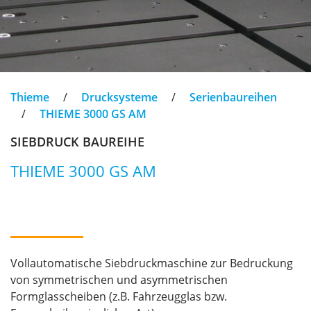
Thieme
/
Drucksysteme
/
Serienbaureihen
/
THIEME 3000 GS AM
SIEBDRUCK BAUREIHE
THIEME 3000 GS AM
Vollautomatische Siebdruckmaschine zur Bedruckung
von symmetrischen und asymmetrischen
Formglasscheiben (z.B. Fahrzeugglas bzw.