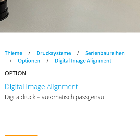
Thieme
/
Drucksysteme
/
Serienbaureihen
/
Optionen
/
Digital Image Alignment
OPTION
Digital Image Alignment
Digitaldruck – automatisch passgenau