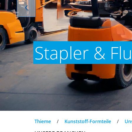
Stapler & Fl
Thieme
/
Kunststoff-Formteile
/
Un