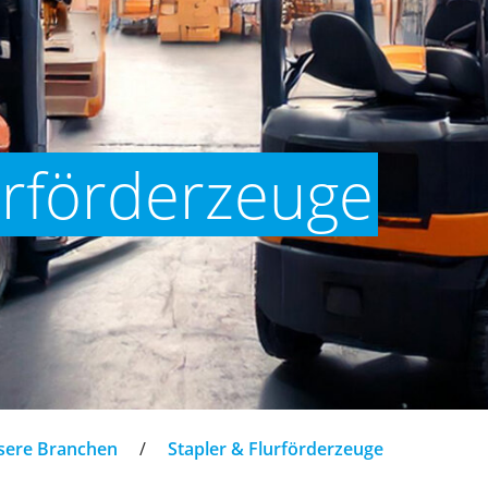
urförderzeuge
sere Branchen
/
Stapler & Flurförderzeuge