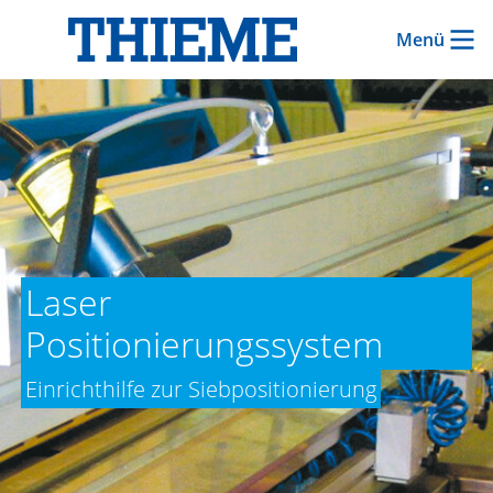
Menü
Laser
Positionierungssystem
Einrichthilfe zur Siebpositionierung