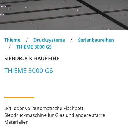
Thieme
/
Drucksysteme
/
Serienbaureihen
/
THIEME 3000 GS
SIEBDRUCK BAUREIHE
THIEME 3000 GS
3/4- oder vollautomatische Flachbett-
Siebdruckmaschine für Glas und andere starre
Materialien.