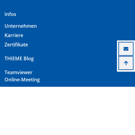
Infos
Unternehmen
Karriere
Zertifikate
THIEME Blog
Teamviewer
Online-Meeting
Kontakt
Impressum
Datenschutz
Download Lieferungs- und Zahlungsbedingungen
(AGB)
Cookie Einstellungen ändern