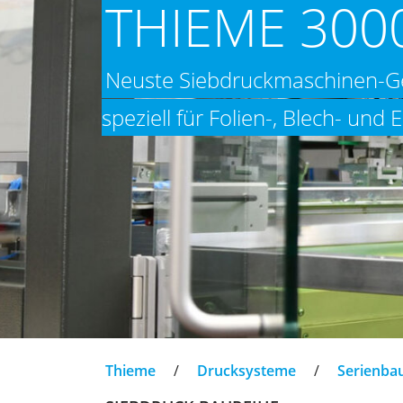
THIEME 3000
Neuste Siebdruckmaschinen-G
speziell für Folien-, Blech- un
Thieme
/
Drucksysteme
/
Serienba