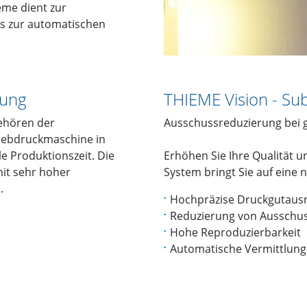
eme dient zur
es zur automatischen
rung
THIEME Vision - Su
gehören der
Ausschussreduzierung bei g
Siebdruckmaschine in
e Produktionszeit. Die
Erhöhen Sie Ihre Qualität u
mit sehr hoher
System bringt Sie auf eine 
.
Hochpräzise Druckgutaus
Reduzierung von Ausschu
Hohe Reproduzierbarkeit
Automatische Vermittlung