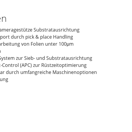
en
kameragestütze Substratausrichtung
ort durch pick & place Handling
arbeitung von Folien unter 100μm
n
System zur Sieb- und Substratausrichtung
-Control (APC) zur Rüstzeitoptimierung
bar durch umfangreiche Maschinenoptionen
nung