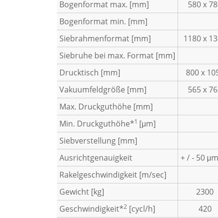
Bogenformat max. [mm]
580 x 7
Bogenformat min. [mm]
Siebrahmenformat [mm]
1180 x 1
Siebruhe bei max. Format [mm]
Drucktisch [mm]
800 x 10
Vakuumfeldgröße [mm]
565 x 7
Max. Druckguthöhe [mm]
1
Min. Druckguthöhe*
[μm]
Siebverstellung [mm]
Ausrichtgenauigkeit
+ / - 50 μ
Rakelgeschwindigkeit [m/sec]
Gewicht [kg]
2300
2
Geschwindigkeit*
[cycl/h]
420