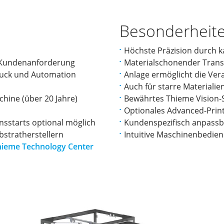
Besonderheit
Höchste Präzision durch 
ch Kundenanforderung
Materialschonender Transp
ruck und Automation
Anlage ermöglicht die Ver
Auch für starre Materialie
hine (über 20 Jahre)
Bewährtes Thieme Vision-
Optionales Advanced-Print
sstarts optional möglich
Kundenspezifisch anpass
bstratherstellern
Intuitive Maschinenbedie
hieme Technology Center