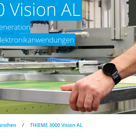
 Vision AL
eneration
d Elektronikanwendungen
ureihen
/
THIEME 3000 Vision AL