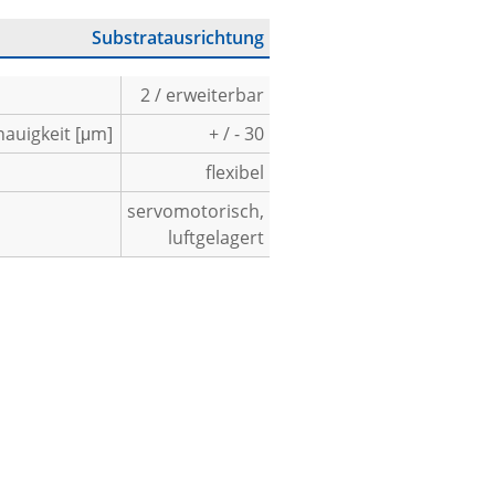
Substratausrichtung
2 / erweiterbar
auigkeit [μm]
+ / - 30
flexibel
servomotorisch,
luftgelagert