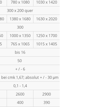
80
780 x 1080
1030 x 1420
300 x 200 quer
380
1380 x 1680
1630 x 2020
300
50
1000 x 1350
1250 x 1700
65
765 x 1065
1015 x 1405
bis 16
50
+ / - 6
m bei cmk 1,67; absolut + / - 30 μm
0,1 - 1,4
2600
2900
400
390