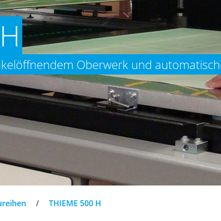
 H
inkelöffnendem Oberwerk und automatisc
ureihen
/
THIEME 500 H