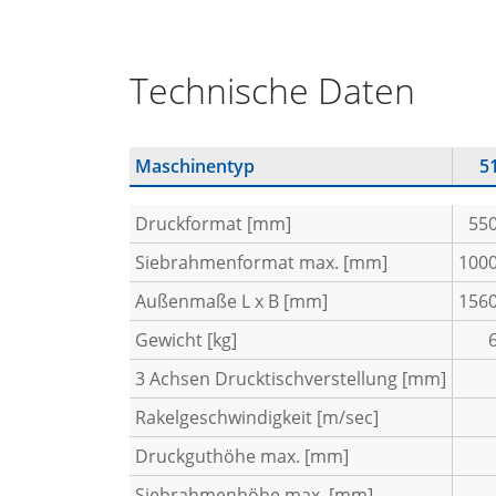
Technische Daten
Maschinentyp
5
Druckformat [mm]
55
Siebrahmenformat max. [mm]
100
Außenmaße L x B [mm]
156
Gewicht [kg]
3 Achsen Drucktischverstellung [mm]
Rakelgeschwindigkeit [m/sec]
Druckguthöhe max. [mm]
Siebrahmenhöhe max. [mm]