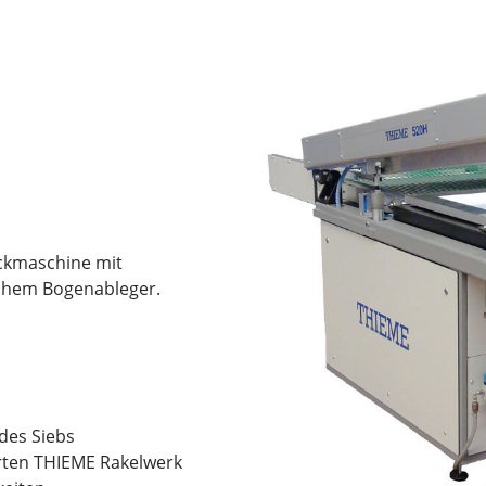
uckmaschine mit
chem Bogenableger.
des Siebs
rten THIEME Rakelwerk