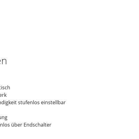
en
tisch
erk
digkeit stufenlos einstellbar
ung
nlos über Endschalter