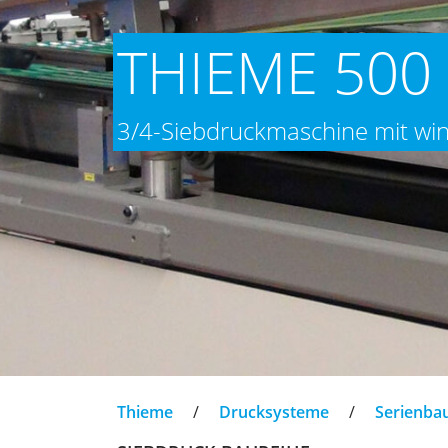
THIEME 500
3/4-Siebdruckmaschine mit w
Thieme
/
Drucksysteme
/
Serienba