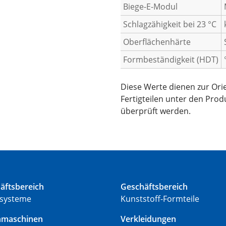
Biege-E-Modul
Schlagzähigkeit bei 23 °C
Oberflächenhärte
Formbeständigkeit (HDT)
Diese Werte dienen zur Ori
Fertigteilen unter den Pro
überprüft werden.
äftsbereich
Geschäftsbereich
systeme
Kunststoff-Formteile
nmaschinen
Verkleidungen