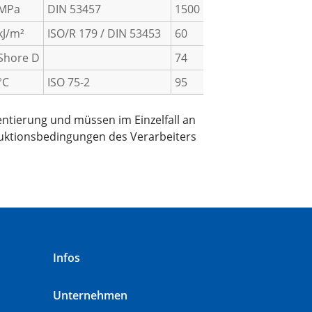
MPa
DIN 53457
1500
kJ/m²
ISO/R 179 / DIN 53453
60
Shore D
74
°C
ISO 75-2
95
entierung und müssen im Einzelfall an
duktionsbedingungen des Verarbeiters
Infos
Unternehmen