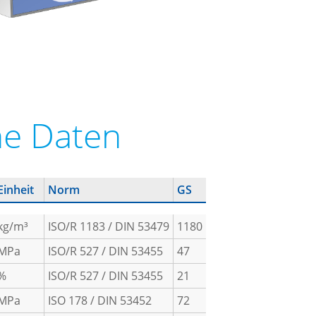
he Daten
Einheit
Norm
GS
kg/m³
ISO/R 1183 / DIN 53479
1180
MPa
ISO/R 527 / DIN 53455
47
%
ISO/R 527 / DIN 53455
21
MPa
ISO 178 / DIN 53452
72