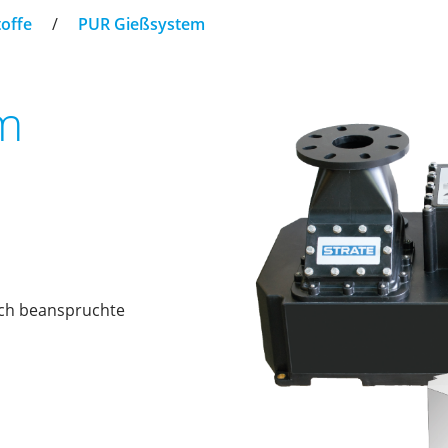
offe
/
PUR Gießsystem
m
sch beanspruchte