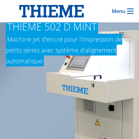
Menu
THIEME 502 D MINT
Machine jet d'encre pour l'impression de
petits séries avec système d'alignement
automatique