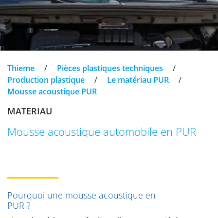
Thieme
/
Pièces plastiques techniques
/
Production plastique
/
Le matériau PUR
/
Mousse acoustique PUR
MATERIAU
Mousse acoustique automobile en PUR
Pourquoi une mousse acoustique en
PUR ?