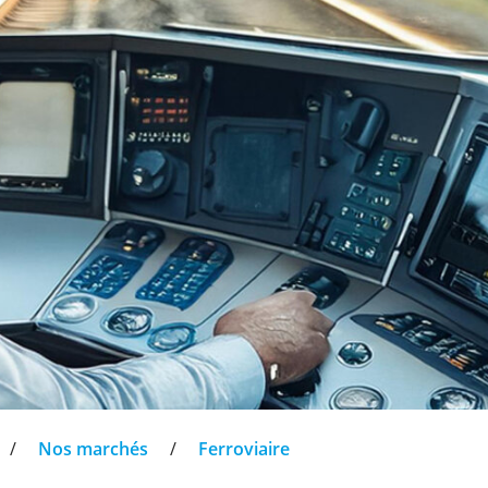
/
Nos marchés
/
Ferroviaire