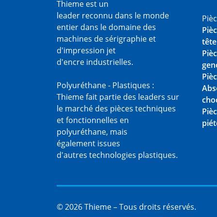
Thieme est un
leader reconnu dans le monde
Piè
entier dans le domaine des
Pièc
machines de sérigraphie et
tête
d'impression jet
Pièc
d'encre industrielles.
gen
Pièc
Polyuréthane - Plastiques :
Abs
Thieme fait partie des leaders sur
cho
le marché des pièces techniques
Pièc
et fonctionnelles en
pié
polyuréthane, mais
également issues
d'autres technologies plastiques.
© 2026 Thieme – Tous droits réservés.