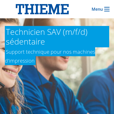
Menu
Technicien SAV (m/f/d)
sédentaire
Support technique pour nos machines
d'impression